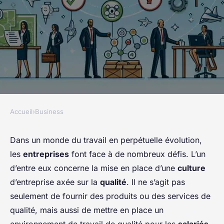
Accueil
›
Business
BUSINESS
Quelles actions pour
Dans un monde du travail en perpétuelle évolution,
les
entreprises
font face à de nombreux défis. L’un
promouvoir une culture
d’entre eux concerne la mise en place d’une
culture
d'entreprise axée sur la qualité
d’entreprise axée sur la
qualité
. Il ne s’agit pas
?
seulement de fournir des produits ou des services de
qualité, mais aussi de mettre en place un
Maëlys
•
10 mars 2024
•
5 min de lecture