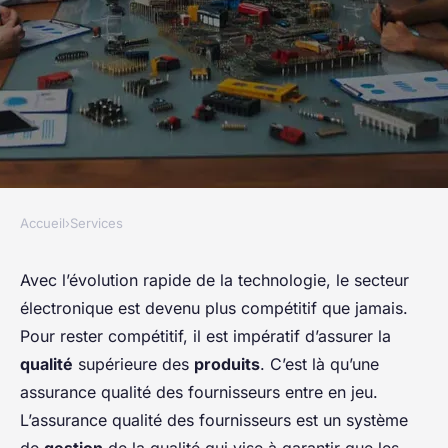
Accueil
›
Services
SERVICES
Quelle approche pour la mise
Avec l’évolution rapide de la technologie, le secteur
électronique est devenu plus compétitif que jamais.
en place d'une assurance
Pour rester compétitif, il est impératif d’assurer la
qualité fournisseur dans le
qualité
supérieure des
produits
. C’est là qu’une
secteur électronique ?
assurance qualité des fournisseurs entre en jeu.
L’assurance qualité des fournisseurs est un système
Maëlys
•
10 mars 2024
•
6 min de lecture